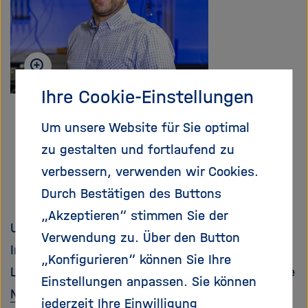
f
n
e
n
/
s
Ihre Cookie-Einstellungen
c
h
Um unsere Website für Sie optimal
l
zu gestalten und fortlaufend zu
i
verbessern, verwenden wir Cookies.
e
ß
Durch Bestätigen des Buttons
e
„Akzeptieren“ stimmen Sie der
n
Ulrich Paetzold ist Tenure-Track Professor am
Verwendung zu. Über den Button
Institut für Mikrostrukturtechnik und am
„Konfigurieren“ können Sie Ihre
Lichttechnischen Institut und leitet die Gruppe
Einstellungen anpassen. Sie können
Next Generation Photovoltaics
. Er erhielt 2022
jederzeit Ihre Einwilligung