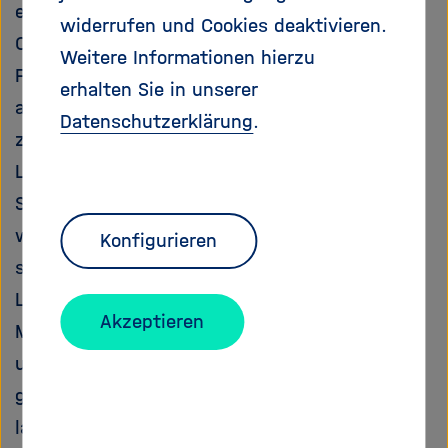
einen mit mehr als 2 Mio. Euro dotierten ERC
widerrufen und Cookies deaktivieren.
Consolidator Grant vom Europäischen
Weitere Informationen hierzu
Forschungsrat, um in den nächsten 5 Jahren
erhalten Sie in unserer
an der Umsetzbarkeit einer radikal neuen Idee
Datenschutzerklärung
.
zu forschen. Paetzold will ein
Laminierungsverfahren entwickeln, mit dem
Solarzellen auf ganz neue Weise produziert
werden können. Statt die einzelnen Schichten
Konfigurieren
sequenziell abzuscheiden, werden im
Laminierungsprozess zwei verschiedene
Akzeptieren
Materialien getrennt auf Träger aufgebracht
und dann mit Druck und Temperatur
gewissermaßen zusammengeklebt also
laminiert.“